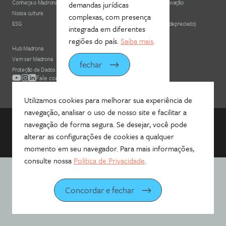
Conheça o Madrona Advogados
Desenvolvimento e Inovação
demandas jurídicas
Nossa cultura
Áreas de atuação
complexas, com presença
ESG
Nossos profissionais (depreciado)
integrada em diferentes
regiões do país.
Saiba mais
.
Hub Madrona
Contato
Vem ser Madrona
Newsletter
fechar
Proteção de Dados e Privacidade
Fale com a gente!
Utilizamos cookies para melhorar sua experiência de
navegação, analisar o uso de nosso site e facilitar a
navegação de forma segura. Se desejar, você pode
©
2026
Madrona Advogados
alterar as configurações de cookies a qualquer
Desenvolvido por
momento em seu navegador. Para mais informações,
consulte nossa
Política de Privacidade
.
Concordar e fechar