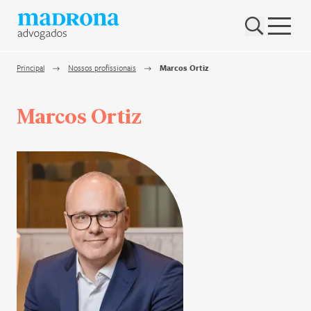
Hub Madrona
Vem ser Madrona
Principal
Nossos profissionais
Marcos Ortiz
Proteção e Privacidade de dados
Marcos Ortiz
Nenhum resultado encontrado
Contato
Newsletter