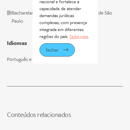
nacional e fortalece a
capacidade de atender
Bacharelado em Direito pela Universidade de São
demandas jurídicas
Paulo
complexas, com presença
integrada em diferentes
regiões do país.
Saiba mais
.
Idiomas
fechar
Português e inglês
Conteúdos relacionados