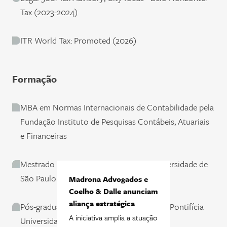
Tax (2023-2024)
ITR World Tax: Promoted (2026)
Formação
MBA em Normas Internacionais de Contabilidade pela
Fundação Instituto de Pesquisas Contábeis, Atuariais
e Financeiras
Mestrado em Direito Tributário pela Universidade de
São Paulo
Madrona Advogados e
Coelho & Dalle anunciam
aliança estratégica
Pós-graduação em Direito Tributário pela Pontifícia
A iniciativa amplia a atuação
Universidade Católica de São Paulo