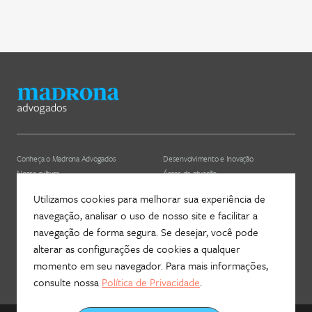
Conheça o Madrona Advogados
Desenvolvimento e Inovação
Nossa cultura
Áreas de atuação
ESG
Nossos profissionais (depreciado)
Utilizamos cookies para melhorar sua experiência de
navegação, analisar o uso de nosso site e facilitar a
Hub Madrona
Contato
navegação de forma segura. Se desejar, você pode
Vem ser Madrona
Newsletter
alterar as configurações de cookies a qualquer
Proteção de Dados e Privacidade
Fale com a gente!
momento em seu navegador. Para mais informações,
consulte nossa
Política de Privacidade
.