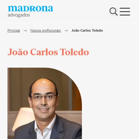
Hub Madrona
Vem ser Madrona
Principal
Nossos profissionais
João Carlos Toledo
Proteção e Privacidade de dados
João Carlos Toledo
Nenhum resultado encontrado
Contato
Newsletter