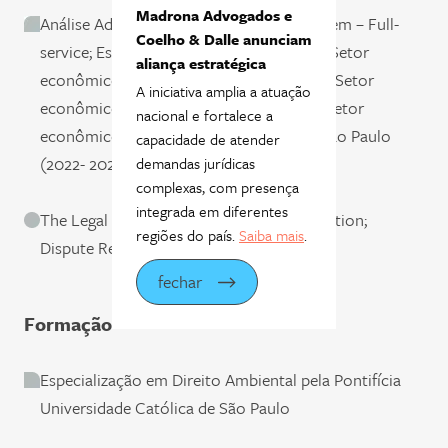
Madrona Advogados e
Análise Advocacia: Especialidade/Arbitragem – Full-
Coelho & Dalle anunciam
service; Especialidade/Cível - Full service; Setor
aliança estratégica
econômico/Energia elétrica - Full Service; Setor
A iniciativa amplia a atuação
econômico/Farmacêutico - Full Service; Setor
nacional e fortalece a
econômico/Siderurgia e mineração; UF/São Paulo
capacidade de atender
(2022- 2026)
demandas jurídicas
complexas, com presença
integrada em diferentes
The Legal 500: Dispute Resolution Arbitration;
regiões do país.
Saiba mais
.
Dispute Resolution Litigation (2024)
fechar
Formação
Especialização em Direito Ambiental pela Pontifícia
Universidade Católica de São Paulo