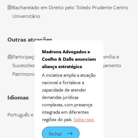
Bacharelado em Direito pelo Toledo Prudente Centro
Universitário
Outras atuações
Madrona Advogados e
Participação na Comissão de Direito de Família e
Coelho & Dalle anunciam
Sucessões do Instituto Brasileiro de Planejamento
aliança estratégica
Patrimonial (IBRAPP)
A iniciativa amplia a atuação
nacional e fortalece a
capacidade de atender
Idiomas
demandas jurídicas
complexas, com presença
integrada em diferentes
Português e inglês
regiões do país.
Saiba mais
.
fechar