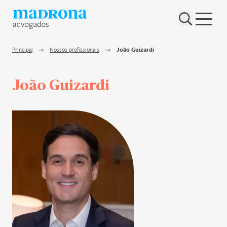
Hub Madrona
Vem ser Madrona
Principal
Nossos profissionais
João Guizardi
Proteção e Privacidade de dados
João Guizardi
Nenhum resultado encontrado
Contato
Newsletter