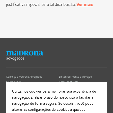
justificativa negocial para tal distribuição.
Ver mais
Conheça o Madrona Advogados
Desenvolvimento e Inovação
Nossa cultura
Áreas de atuação
ESG
Nossos profissionais (depreciado)
Utilizamos cookies para melhorar sua experiência de
navegação, analisar o uso de nosso site e facilitar a
Hub Madrona
Contato
navegação de forma segura. Se desejar, você pode
Vem ser Madrona
Newsletter
alterar as configurações de cookies a qualquer
Proteção de Dados e Privacidade