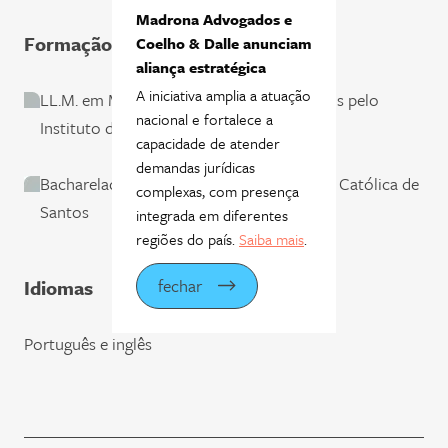
Madrona Advogados e
Formação
Coelho & Dalle anunciam
aliança estratégica
A iniciativa amplia a atuação
LL.M. em Mercado Financeiro e de Capitais pelo
nacional e fortalece a
Instituto de Ensino e Pesquisa
capacidade de atender
demandas jurídicas
Bacharelado em Direito pela Universidade Católica de
complexas, com presença
Santos
integrada em diferentes
regiões do país.
Saiba mais
.
fechar
Idiomas
Português e inglês