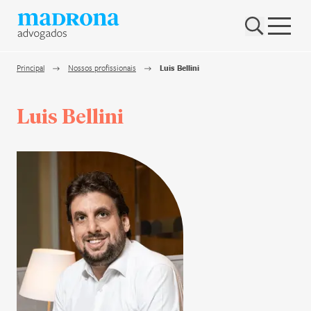
Hub Madrona
Vem ser Madrona
Principal
Nossos profissionais
Luis Bellini
Proteção e Privacidade de dados
Luis Bellini
Nenhum resultado encontrado
Contato
Newsletter