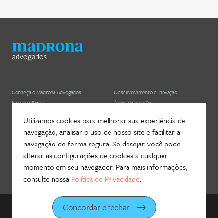
Conheça o Madrona Advogados
Desenvolvimento e Inovação
Nossa cultura
Áreas de atuação
ESG
Nossos profissionais (depreciado)
Utilizamos cookies para melhorar sua experiência de
navegação, analisar o uso de nosso site e facilitar a
Hub Madrona
Contato
navegação de forma segura. Se desejar, você pode
Vem ser Madrona
Newsletter
alterar as configurações de cookies a qualquer
Proteção de Dados e Privacidade
Fale com a gente!
momento em seu navegador. Para mais informações,
consulte nossa
Política de Privacidade
.
Concordar e fechar
©
2026
Madrona Advogados