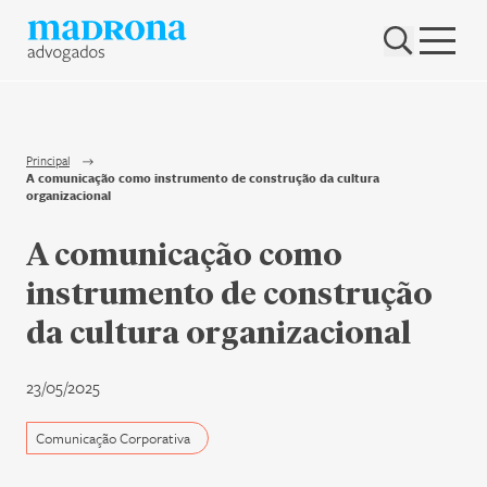
Hub Madrona
Vem ser Madrona
Proteção e Privacidade de dados
Principal
A comunicação como instrumento de construção da cultura
Nenhum resultado encontrado
organizacional
Contato
A comunicação como
Newsletter
instrumento de construção
da cultura organizacional
23/05/2025
Comunicação Corporativa