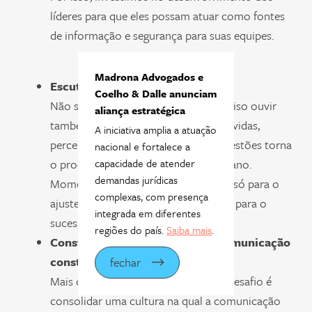
líderes para que eles possam atuar como fontes
de informação e segurança para suas equipes.
Madrona Advogados e
Escuta ativa e espaços de diálogo
Coelho & Dalle anunciam
Não se trata apenas de falar — é preciso ouvir
aliança estratégica
também. Criar canais para escutar dúvidas,
A iniciativa amplia a atuação
perceber desconfortos e acolher sugestões torna
nacional e fortalece a
capacidade de atender
o processo mais colaborativo e humano.
demandas jurídicas
Momentos de troca contribuem não só para o
complexas, com presença
ajuste da comunicação, mas também para o
integrada em diferentes
sucesso da própria mudança.
regiões do país.
Saiba mais
.
Construção de uma cultura de comunicação
constante
fechar
Mais do que comunicar bem, nosso desafio é
consolidar uma cultura na qual a comunicação