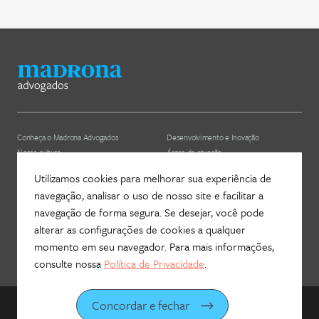
Conheça o Madrona Advogados
Desenvolvimento e Inovação
Nossa cultura
Áreas de atuação
ESG
Nossos profissionais (depreciado)
Utilizamos cookies para melhorar sua experiência de
navegação, analisar o uso de nosso site e facilitar a
Hub Madrona
Contato
navegação de forma segura. Se desejar, você pode
Vem ser Madrona
Newsletter
alterar as configurações de cookies a qualquer
Proteção de Dados e Privacidade
Fale com a gente!
momento em seu navegador. Para mais informações,
consulte nossa
Política de Privacidade
.
Concordar e fechar
©
2026
Madrona Advogados