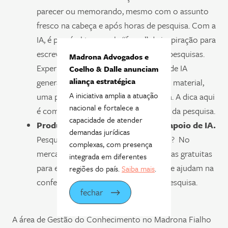
parecer ou memorando, mesmo com o assunto
fresco na cabeça e após horas de pesquisa. Com a
IA, é possível ter aquela “força” de inspiração para
escrever as análises e resultados das pesquisas.
Madrona Advogados e
Experimente pedir a uma ferramenta de IA
Coelho & Dalle anunciam
aliança estratégica
generativa, com base em um tema ou material,
A iniciativa amplia a atuação
uma proposta de modelo de pesquisa. A dica aqui
nacional e fortalece a
é começar pela conclusão/resultados da pesquisa.
capacidade de atender
Produção de apresentações com apoio de IA.
demandas jurídicas
Pesquisa pronta, conteúdo elaborado? No
complexas, com presença
mercado já temos algumas ferramentas gratuitas
integrada em diferentes
para elaboração de apresentações que ajudam na
regiões do país.
Saiba mais
.
confecção de slides para o
pitch
da pesquisa.
fechar
A área de Gestão do Conhecimento no Madrona Fialho