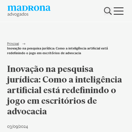
Hub Madrona
Vem ser Madrona
Proteção e Privacidade de dados
Principal
Inovação na pesquisa jurídica: Como a inteligência artificial está
Nenhum resultado encontrado
redefinindo o jogo em escritórios de advocacia
Contato
Inovação na pesquisa
Newsletter
jurídica: Como a inteligência
artificial está redefinindo o
jogo em escritórios de
advocacia
03/09/2024