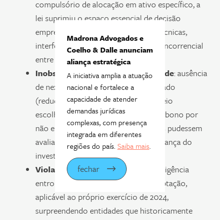
compulsório de alocação em ativo específico, a
lei suprimiu o espaço essencial de decisão
empresarial na gestão das reservas técnicas,
Madrona Advogados e
interferindo também no ambiente concorrencial
Coelho & Dalle anunciam
entre as entidades.
aliança estratégica
Inobservância da proporcionalidade
: ausência
A iniciativa amplia a atuação
de nexo adequado entre o fim declarado
nacional e fortalece a
capacidade de atender
(redução de emissões de GEE) e o meio
demandas jurídicas
escolhido (compra de créditos de carbono por
complexas, com presença
não emissores), sem que as entidades pudessem
integrada em diferentes
avaliar a efetiva necessidade ou segurança do
regiões do país.
Saiba mais
.
investimento.
fechar
Violação à segurança jurídica
: a exigência
entrou em vigor sem período de adaptação,
aplicável ao próprio exercício de 2024,
surpreendendo entidades que historicamente