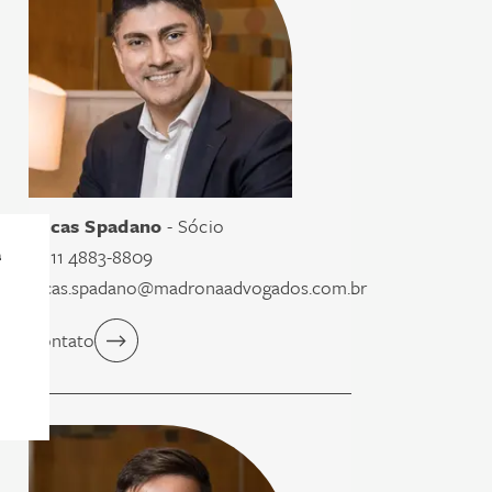
Lucas Spadano
- Sócio
a
55 11 4883-8809
lucas.spadano@madronaadvogados.com.br
Contato