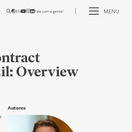
MENU
EN
Fale com a gente!
ntract
il: Overview
Autores
e