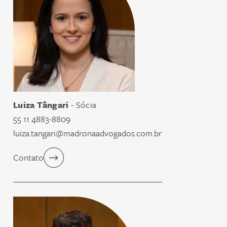
Luiza Tângari
- Sócia
55 11 4883-8809
luiza.tangari@madronaadvogados.com.br
Contato