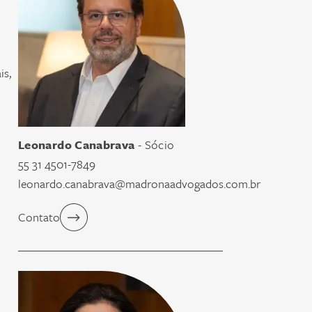
is,
Leonardo Canabrava
- Sócio
55 31 4501-7849
leonardo.canabrava@madronaadvogados.com.br
Contato