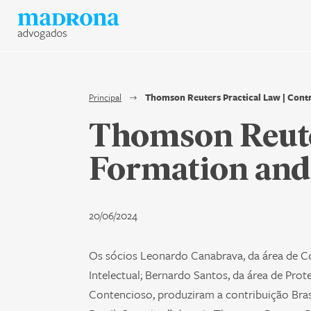
Hub Madrona
Vem ser Madrona
Proteção e Privacidade de 
Principal
Thomson Reuters Practical Law | Cont
Thomson Reuter
Contato
Formation and
Newsletter
20/06/2024
Os sócios Leonardo Canabrava, da área de Co
Intelectual; Bernardo Santos, da área de Pro
Contencioso, produziram a contribuição Bras