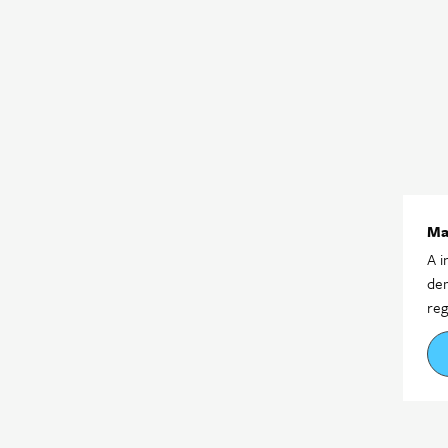
Ma
A i
dem
reg