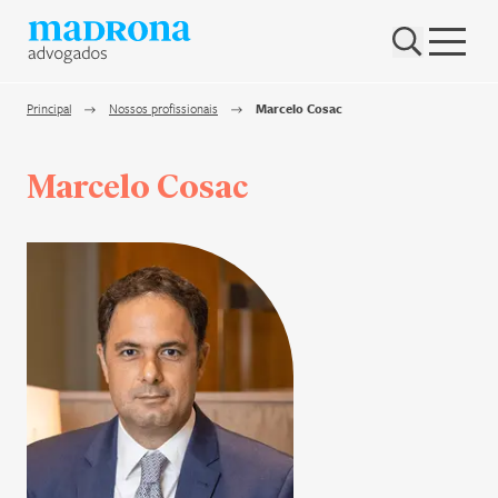
Hub Madrona
Vem ser Madrona
Principal
Nossos profissionais
Marcelo Cosac
Proteção e Privacidade de dados
Marcelo Cosac
Nenhum resultado encontrado
Contato
Newsletter