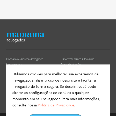
Conheça o Madrona Advogados
Desenvolvimento e Inovação
Nossa cultura
Áreas de atuação
ESG
Nossos profissionais (depreciado)
Utilizamos cookies para melhorar sua experiência de
navegação, analisar o uso de nosso site e facilitar a
Hub Madrona
Contato
navegação de forma segura. Se desejar, você pode
Vem ser Madrona
Newsletter
alterar as configurações de cookies a qualquer
Proteção de Dados e Privacidade
Fale com a gente!
momento em seu navegador. Para mais informações,
consulte nossa
Política de Privacidade
.