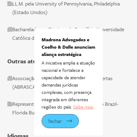
LL.M. pela University of Pennsylvania, Philadelphia
(Estado Unidos)
Bacharelado em Direito pela Pontifícia Universidade
Católica de São Paulo
Madrona Advogados e
Coelho & Dalle anunciam
aliança estratégica
Outras atuações
A iniciativa amplia a atuação
nacional e fortalece a
capacidade de atender
Associação Brasileira das Companhias Abertas
demandas jurídicas
(ABRASCA)
complexas, com presença
integrada em diferentes
Representante do Madrona Advogados no Brazil-
regiões do país.
Saiba mais
.
Florida Business Council, Inc
fechar
Idiomas