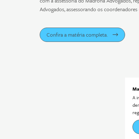
com a assessoria do Madrona Advogados, re
Advogados, assessorando os coordenadores d
Confira a matéria completa.
Ma
A i
dem
reg