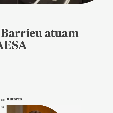
n Barrieu atuam
TAESA
Autores
, em
tou