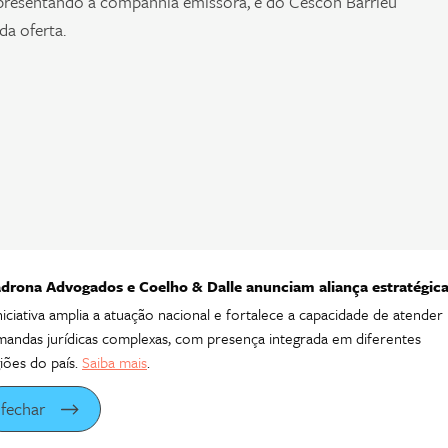
presentando a companhia emissora, e do Cescon Barrieu
a oferta.
drona Advogados e Coelho & Dalle anunciam aliança estratégic
niciativa amplia a atuação nacional e fortalece a capacidade de atender
andas jurídicas complexas, com presença integrada em diferentes
iões do país.
Saiba mais
.
fechar