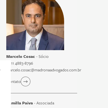
Marcelo Cosac
- Sócio
55 11 4883-8796
a
marcelo.cosac@madronaadvogados.com.br
Contato
Camilla Paiva
- Associada