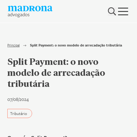
Hub Madrona
Vem ser Madrona
Proteção e Privacidade de dados
Principal
Split Payment: o novo modelo de arrecadação tributária
Nenhum resultado encontrado
Contato
Split Payment: o novo
modelo de arrecadação
Newsletter
tributária
07/08/2024
Tributário