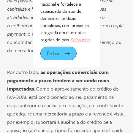
mais passarão pelo seu caixa, impedindo que ele se
nacional e fortalece a
capitalize e financie momentaneamente as suas
capacidade de atender
atividades no período entre o recebimento e o
demandas jurídicas
recolhimento das receitas tributárias
. Afinal, com o
split
complexas, com presença
integrada em diferentes
payment
, o recolhimento dos tributos será
regiões do país.
Saiba mais
.
concomitante ao recebimento do preço do serviço ou
da mercadoria vendida.
fechar
Por outro lado,
as operações comerciais com
pagamento a prazo tendem a ser ainda mais
impactadas
. Como o aproveitamento do crédito do
IVA-DUAL está condicionado ao seu pagamento na
etapa anterior da cadeia de circulação, um contribuinte
que adquire uma mercadoria a prazo e a revende à vista,
por exemplo, suportará a ausência do crédito pela
aquisição (até que o próprio fornecedor apure e liquide