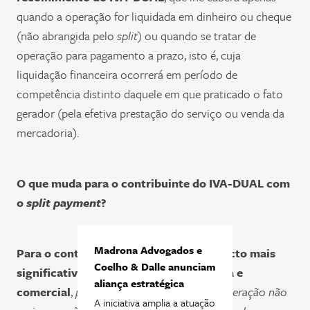
quando a operação for liquidada em dinheiro ou cheque
(não abrangida pelo
split
) ou quando se tratar de
operação para pagamento a prazo, isto é, cuja
liquidação financeira ocorrerá em período de
competência distinto daquele em que praticado o fato
gerador (pela efetiva prestação do serviço ou venda da
mercadoria).
O que muda para o contribuinte do IVA-DUAL com
o
split payment
?
Madrona Advogados e
Para o contribuinte/fornecedor, o impacto mais
Coelho & Dalle anunciam
significativo será de natureza financeira e
aliança estratégica
comercial
,
pois os tributos devidos pela operação não
A iniciativa amplia a atuação