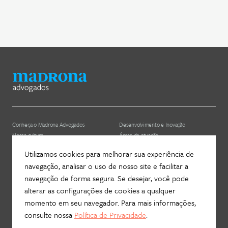
Conheça o Madrona Advogados
Desenvolvimento e Inovação
Nossa cultura
Áreas de atuação
ESG
Nossos profissionais (depreciado)
Utilizamos cookies para melhorar sua experiência de
navegação, analisar o uso de nosso site e facilitar a
Hub Madrona
Contato
navegação de forma segura. Se desejar, você pode
Vem ser Madrona
Newsletter
alterar as configurações de cookies a qualquer
Proteção de Dados e Privacidade
Fale com a gente!
momento em seu navegador. Para mais informações,
consulte nossa
Política de Privacidade
.