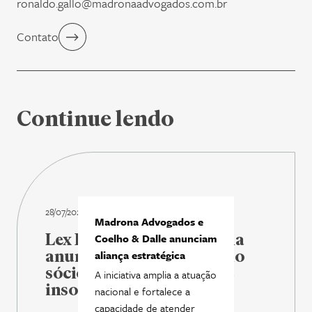
ronaldo.gallo@madronaadvogados.com.br
Contato
Continue lendo
28/07/2026
Madrona Advogados e
Lex Legal Brasil | Madrona
Coelho & Dalle anunciam
anuncia Fábio Rosas como
aliança estratégica
sócio de reestruturação e
A iniciativa amplia a atuação
insolvência
nacional e fortalece a
capacidade de atender