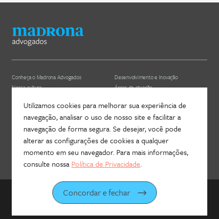
Conheça o Madrona Advogados
Desenvolvimento e Inovação
Nossa cultura
Áreas de atuação
ESG
Nossos profissionais (depreciado)
Utilizamos cookies para melhorar sua experiência de
navegação, analisar o uso de nosso site e facilitar a
Hub Madrona
Contato
navegação de forma segura. Se desejar, você pode
Vem ser Madrona
Newsletter
alterar as configurações de cookies a qualquer
Proteção de Dados e Privacidade
Fale com a gente!
momento em seu navegador. Para mais informações,
consulte nossa
Política de Privacidade
.
Concordar e fechar
©
2026
Madrona Advogados
Desenvolvido por