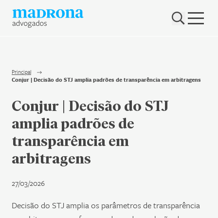
Hub Madrona
Vem ser Madrona
Proteção e Privacidade de dados
Principal
Conjur | Decisão do STJ amplia padrões de transparência em arbitragens
Nenhum resultado encontrado
Contato
Conjur | Decisão do STJ
Newsletter
amplia padrões de
transparência em
arbitragens
27/03/2026
Decisão do STJ amplia os parâmetros de transparência