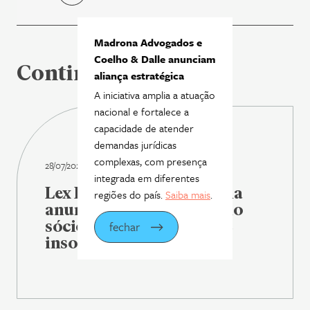
Madrona Advogados e
Coelho & Dalle anunciam
Continue lendo
aliança estratégica
A iniciativa amplia a atuação
nacional e fortalece a
capacidade de atender
demandas jurídicas
complexas, com presença
28/07/2026
integrada em diferentes
Lex Legal Brasil | Madrona
regiões do país.
Saiba mais
.
anuncia Fábio Rosas como
sócio de reestruturação e
fechar
insolvência