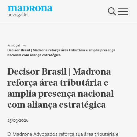
Hub Madrona
Vem ser Madrona
Proteção e Privacidade de dados
Principal
Decisor Brasil | Madrona reforça área tributária e amplia presença
Nenhum resultado encontrado
nacional com aliança estratégica
Contato
Decisor Brasil | Madrona
Newsletter
reforça área tributária e
amplia presença nacional
com aliança estratégica
25/03/2026
O Madrona Advogados reforça sua área tributária e