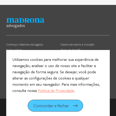
Conheça o Madrona Advogados
Desenvolvimento e Inovação
Nossa cultura
Áreas de atuação
ESG
Nossos profissionais (depreciado)
Utilizamos cookies para melhorar sua experiência de
navegação, analisar o uso de nosso site e facilitar a
Hub Madrona
Contato
navegação de forma segura. Se desejar, você pode
Vem ser Madrona
Newsletter
alterar as configurações de cookies a qualquer
Proteção de Dados e Privacidade
Fale com a gente!
momento em seu navegador. Para mais informações,
consulte nossa
Política de Privacidade
.
Concordar e fechar
©
2026
Madrona Advogados
Desenvolvido por