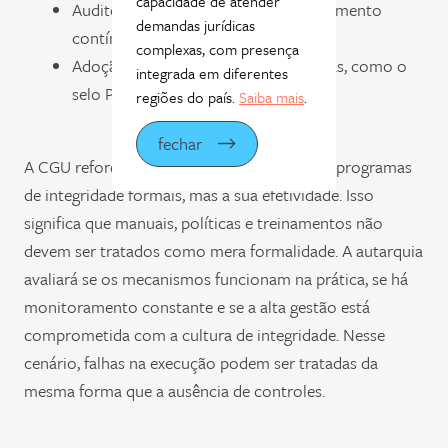
capacidade de atender
Auditorias independentes e monitoramento
demandas jurídicas
contínuo das políticas;
complexas, com presença
Adoção de boas práticas reconhecidas, como o
integrada em diferentes
selo Pró-Ética da CGU.
regiões do país.
Saiba mais
.
fechar
A CGU reforça não apenas a necessidade de programas
de integridade formais, mas a sua efetividade. Isso
significa que manuais, políticas e treinamentos não
devem ser tratados como mera formalidade. A autarquia
avaliará se os mecanismos funcionam na prática, se há
monitoramento constante e se a alta gestão está
comprometida com a cultura de integridade. Nesse
cenário, falhas na execução podem ser tratadas da
mesma forma que a ausência de controles.