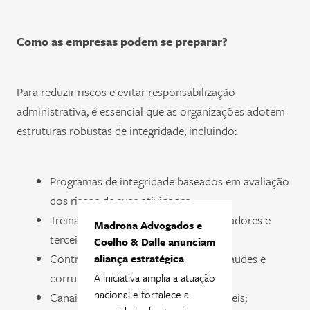
Como as empresas podem se preparar?
Para reduzir riscos e evitar responsabilização
administrativa, é essencial que as organizações adotem
estruturas robustas de integridade, incluindo:
Programas de integridade baseados em avaliação
dos riscos de suas atividades;
Treinamentos regulares para colaboradores e
Madrona Advogados e
terceiros;
Coelho & Dalle anunciam
Controles internos eficazes contra fraudes e
aliança estratégica
corrupção;
A iniciativa amplia a atuação
nacional e fortalece a
Canais de denúncia seguros e auditáveis;