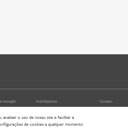
e Inovação
Hub Madrona
Contato
Vem ser Madrona
Newsletter
analisar o uso de nosso site e facilitar a
is (depreciado)
Proteção de Dados e Privacidade
 configurações de cookies a qualquer momento