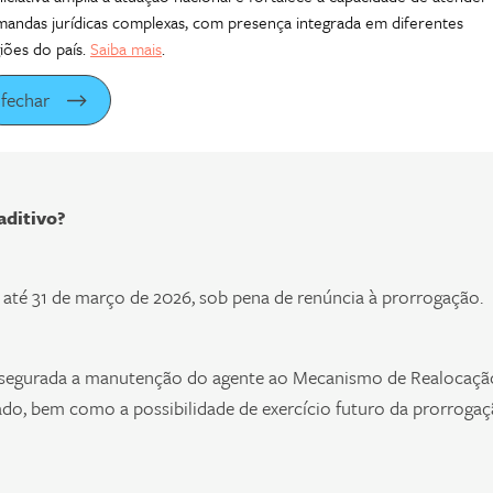
andas jurídicas complexas, com presença integrada em diferentes
te gerador reduza o total de energia a ser contratado em
iões do país.
Saiba mais
.
inal, sendo vedada qualquer alteração após a assinatura do te
fechar
 uma readequação dos montantes, a fim de alinhar as expectativa
zando eventuais desequilíbrios futuros.
aditivo?
 até 31 de março de 2026, sob pena de renúncia à prorrogação.
assegurada a manutenção do agente ao Mecanismo de Realocaçã
do, bem como a possibilidade de exercício futuro da prorroga