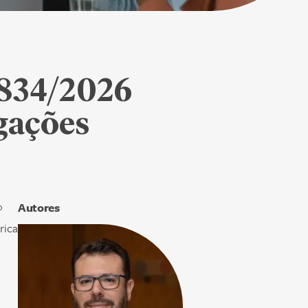
.834/2026
gações
Autores
º
rica