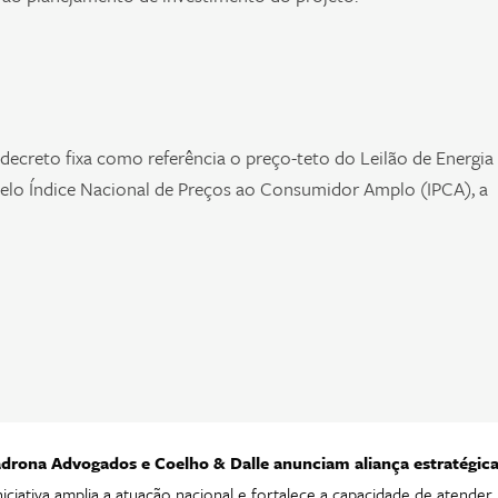
creto fixa como referência o preço-teto do Leilão de Energia
pelo Índice Nacional de Preços ao Consumidor Amplo (IPCA), a
drona Advogados e Coelho & Dalle anunciam aliança estratégic
niciativa amplia a atuação nacional e fortalece a capacidade de atender