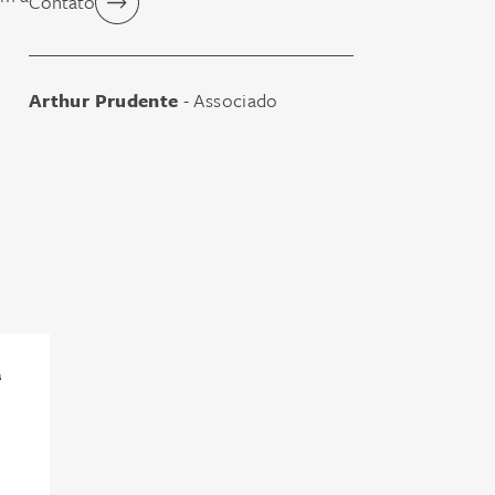
Contato
Arthur Prudente
- Associado
a
do