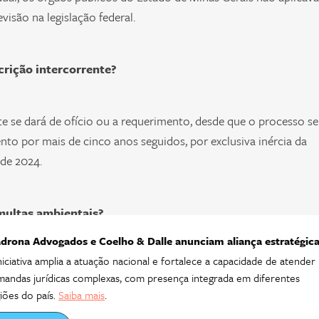
isão na legislação federal.
scrição intercorrente?
e se dará de ofício ou a requerimento, desde que o processo se
to por mais de cinco anos seguidos, por exclusiva inércia da
 de 2024.
 multas ambientais?
drona Advogados e Coelho & Dalle anunciam aliança estratégic
niciativa amplia a atuação nacional e fortalece a capacidade de atender
as multas ambientais aplicadas pelos órgãos ambientais do Esta
andas jurídicas complexas, com presença integrada em diferentes
 julgamento, sob pena de cancelamento pela prescrição
iões do país.
Saiba mais
.