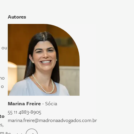
Autores
o ou
 no
 o
Marina Freire
- Sócia
55 11 4883-8905
to
marina.freire@madronaadvogados.com.br
s,
am a