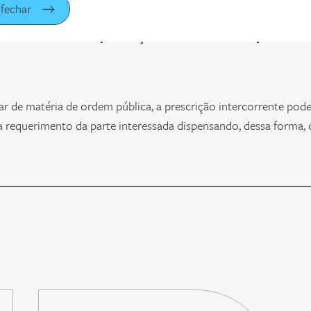
fechar
ara se reconhecer a prescrição intercorrente em processos
tar de matéria de ordem pública, a prescrição intercorrente pode
a requerimento da parte interessada dispensando, dessa forma,