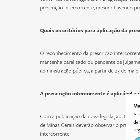
prescrição intercorrente, mesmo havendo prev
Quais os critérios para aplicação da pre
O reconhecimento da prescrição intercorrent
mantenha paralisado ou pendente de julgamen
administração pública, a partir de 23 de maio
A prescrição intercorrente é aplicável a
Ma
A i
Com a publicação da nova legislação, todas 
dem
de Minas Gerais deverão observar o prazo de
reg
intercorrente.