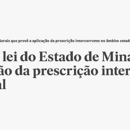
dados
Gerais que prevê a aplicação da prescrição intercorrente no âmbito estad
Nenhum resultado encontrado
 lei do Estado de Min
ão da prescrição inte
l