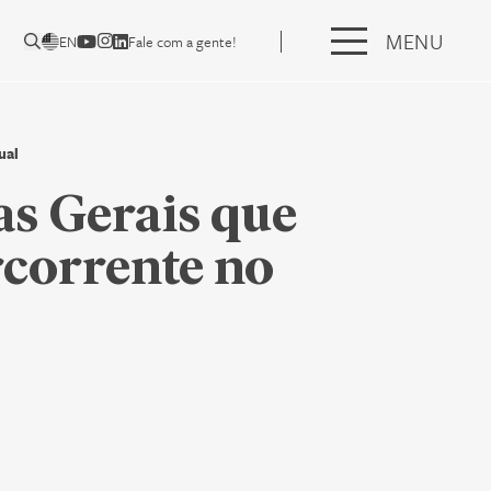
MENU
EN
Fale com a gente!
ual
as Gerais que
rcorrente no