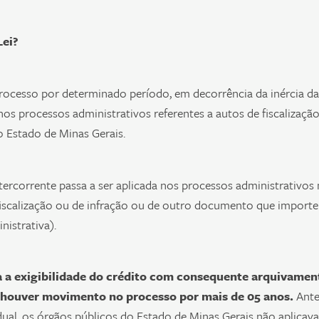
Lei?
processo por determinado período, em decorrência da inércia da
nos processos administrativos referentes a autos de fiscalizaçã
o Estado de Minas Gerais.
ntercorrente passa a ser aplicada nos processos administrativos
 fiscalização ou de infração ou de outro documento que importe
nistrativa).
nta a exigibilidade do crédito com consequente arquivamen
 houver movimento no processo por mais de 05 anos.
Ante
dual, os órgãos públicos do Estado de Minas Gerais não aplicav