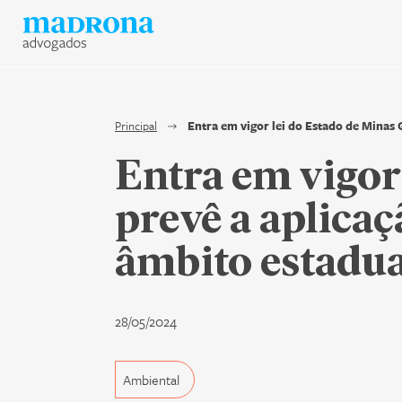
Hub Madrona
Vem ser Madrona
Proteção e Privacidade de 
Principal
Entra em vigor lei do Estado de Minas 
Entra em vigor
Contato
prevê a aplicaç
Newsletter
âmbito estadua
28/05/2024
Ambiental