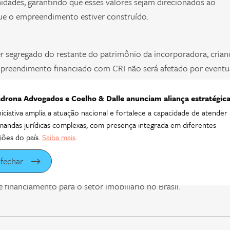
dades, garantindo que esses valores sejam direcionados ao
ue o empreendimento estiver construído.
er segregado do restante do patrimônio da incorporadora, cria
mpreendimento financiado com CRI não será afetado por eventu
drona Advogados e Coelho & Dalle anunciam aliança estratégic
niciativa amplia a atuação nacional e fortalece a capacidade de atender
corporadora podem ser solicitados a prestar fiança, garantindo
andas jurídicas complexas, com presença integrada em diferentes
 do CRI.
iões do país.
Saiba mais
.
fechar
 riscos e atrair investidores ao mercado de capitais, que vem se
inanciamento para o setor imobiliário no Brasil.