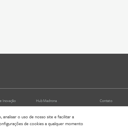
e Inovação
Hub Madrona
Contato
Vem ser Madrona
Newsletter
analisar o uso de nosso site e facilitar a
is (depreciado)
Proteção de Dados e Privacidade
 configurações de cookies a qualquer momento