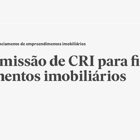
dados
anciamento de empreendimentos imobiliários
Nenhum resultado encontrado
missão de CRI para 
entos imobiliários