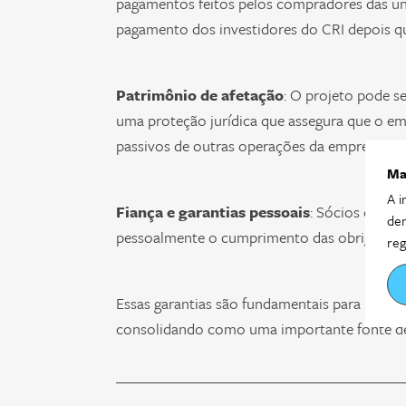
pagamentos feitos pelos compradores das uni
pagamento dos investidores do CRI depois q
Patrimônio de afetação
: O projeto pode s
uma proteção jurídica que assegura que o e
passivos de outras operações da empresa.
Ma
A i
Fiança e garantias pessoais
: Sócios da in
dem
pessoalmente o cumprimento das obrigações
reg
Essas garantias são fundamentais para mitigar
consolidando como uma importante fonte de f