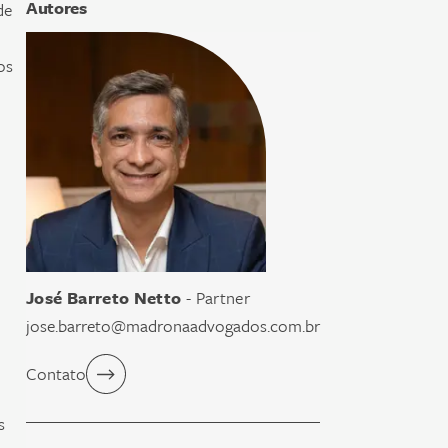
Autores
de
os
José Barreto Netto
- Partner
jose.barreto@madronaadvogados.com.br
Contato
s