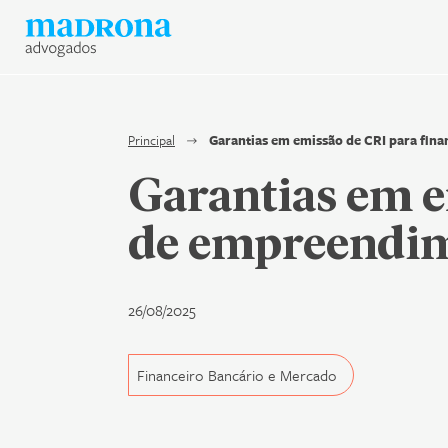
Hub Madrona
Vem ser Madrona
Proteção e Privacidade de 
Principal
Garantias em emissão de CRI para fin
Garantias em e
Contato
de empreendim
Newsletter
26/08/2025
Financeiro Bancário e Mercado