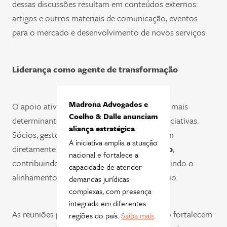
dessas discussões resultam em conteúdos externos:
artigos e outros materiais de comunicação, eventos
para o mercado e desenvolvimento de novos serviços.
Liderança como agente de transformação
Madrona Advogados e
O apoio ativo da liderança é um dos fatores mais
Coelho & Dalle anunciam
determinantes para o sucesso das nossas iniciativas.
aliança estratégica
Sócios, gestores e coordenadores participam
A iniciativa amplia a atuação
diretamente das iniciativas do
Madrona Lab
,
nacional e fortalece a
contribuindo com visão estratégica e garantindo o
capacidade de atender
alinhamento com as prioridades do escritório.
demandas jurídicas
complexas, com presença
integrada em diferentes
As reuniões periódicas de acompanhamento fortalecem
regiões do país.
Saiba mais
.