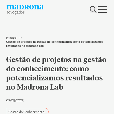
Hub Madrona
Vem ser Madrona
Proteção e Privacidade de dados
Principal
Gestão de projetos na gestão do conhecimento: como potencializamos
Nenhum resultado encontrado
resultados no Madrona Lab
Contato
Gestão de projetos na gestão
Newsletter
do conhecimento: como
potencializamos resultados
no Madrona Lab
07/05/2025
Gestão do Conhecimento