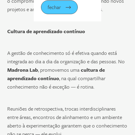
o compromisso com os resultados, viabilizando novos
fechar
projetos e ampliando o alcance das entregas.
Cultura de aprendizado contínuo
A gestão de conhecimento só é efetiva quando está
integrada ao dia a dia da organização e das pessoas. No
Madrona Lab
, promovemos uma
cultura de
aprendizado contínuo
, na qual compartilhar
conhecimento não é exceção — é rotina.
Reuniões de retrospectiva, trocas interdisciplinares
entre áreas, encontros de alinhamento e um ambiente
aberto à experimentação garantem que o conhecimento
não se perca — ele evolui.