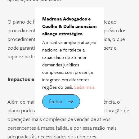
Madrona Advogados e
O plano de falência também visa trazer rapidez ao
Coelho & Dalle anunciam
procedimento, e pode conter a delimitação prévia dos
aliança estratégica
procedimentos para liquidação da massa falida, o que
A iniciativa amplia a atuação
pode garantir maior segurança aos
stakeholders
e
nacional e fortalece a
rapidez na liquidação dos bens.
capacidade de atender
demandas jurídicas
complexas, com presença
Impactos e Novas Oportunidades:
integrada em diferentes
regiões do país.
Saiba mais
.
fechar
Além de mais rapidez para o processo de falência, o
plano poderá eventualmente permitir a estruturação de
operações mais complexas de vendas de ativos
pertencentes à massa falida, e por essa razão mais
adequadas às necessidades dos credores.