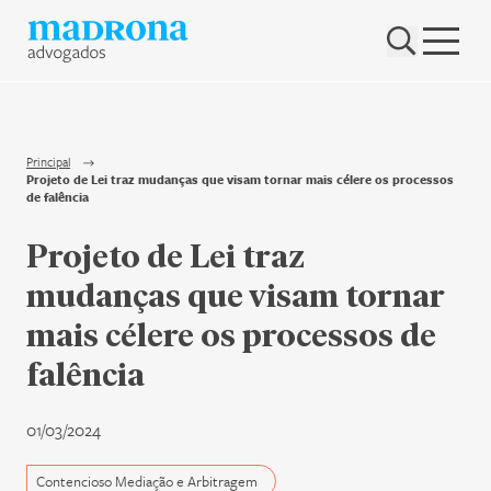
Hub Madrona
Vem ser Madrona
Proteção e Privacidade de dados
Principal
Projeto de Lei traz mudanças que visam tornar mais célere os processos
Nenhum resultado encontrado
de falência
Contato
Projeto de Lei traz
Newsletter
mudanças que visam tornar
mais célere os processos de
falência
01/03/2024
Contencioso Mediação e Arbitragem