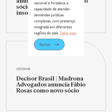
anuncia Fábio Rosas como
nacional e fortalece a
sócio de reestruturação e
capacidade de atender
insolvência
demandas jurídicas
complexas, com presença
integrada em diferentes
regiões do país.
Saiba mais
.
fechar
27/07/2026
Decisor Brasil | Madrona
Advogados anuncia Fábio
Rosas como novo sócio