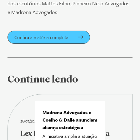
dos escritórios Mattos Filho, Pinheiro Neto Advogados
e Madrona Advogados.
Confira a matéria completa.
Continue lendo
Madrona Advogados e
Coelho & Dalle anunciam
28/07/2026
aliança estratégica
Lex Legal Brasil | Madrona
A iniciativa amplia a atuação