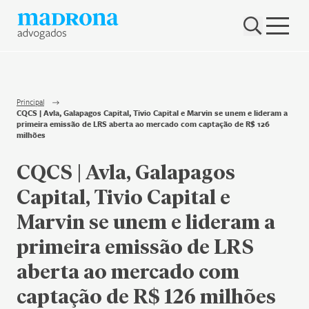
Hub Madrona
Vem ser Madrona
Proteção e Privacidade de dados
Principal
CQCS | Avla, Galapagos Capital, Tivio Capital e Marvin se unem e lideram a
Nenhum resultado encontrado
primeira emissão de LRS aberta ao mercado com captação de R$ 126
Contato
milhões
CQCS | Avla, Galapagos
Newsletter
Capital, Tivio Capital e
Marvin se unem e lideram a
primeira emissão de LRS
aberta ao mercado com
captação de R$ 126 milhões