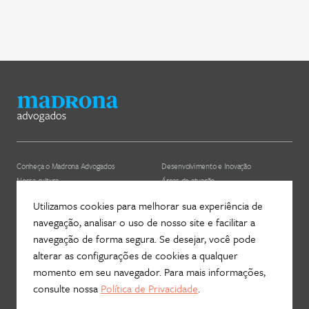
Conheça o Madrona Advogados
Desenvolvimento e Inovação
Nossa cultura
Áreas de atuação
ESG
Nossos profissionais (depreciado)
Utilizamos cookies para melhorar sua experiência de
navegação, analisar o uso de nosso site e facilitar a
Hub Madrona
Contato
navegação de forma segura. Se desejar, você pode
Vem ser Madrona
Newsletter
alterar as configurações de cookies a qualquer
Proteção de Dados e Privacidade
Fale com a gente!
momento em seu navegador. Para mais informações,
consulte nossa
Política de Privacidade
.