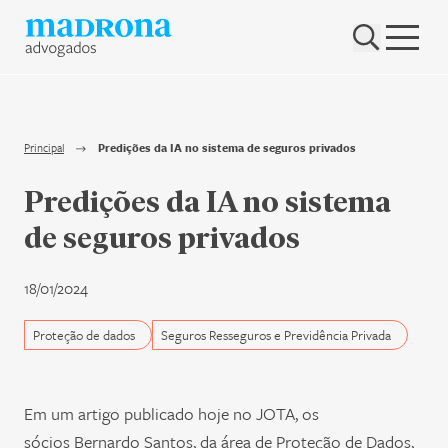
Hub Madrona
Vem ser Madrona
Proteção e Privacidade de dados
Principal
Predições da IA no sistema de seguros privados
Nenhum resultado encontrado
Contato
Predições da IA no sistema
de seguros privados
Newsletter
18/01/2024
Proteção de dados
Seguros Resseguros e Previdência Privada
Em um artigo publicado hoje no JOTA, os
sócios Bernardo Santos, da área de Proteção de Dados,