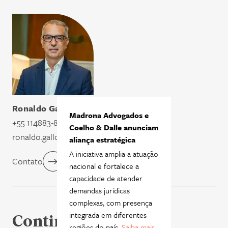
Ronaldo Gallo
- Sócio
Madrona Advogados e
+55 114883-8923
Coelho & Dalle anunciam
ronaldo.gallo@madronaadvogados.com.br
aliança estratégica
A iniciativa amplia a atuação
Contato
nacional e fortalece a
capacidade de atender
demandas jurídicas
complexas, com presença
integrada em diferentes
Continue lendo
regiões do país.
Saiba mais
.