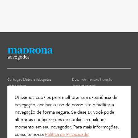
Conheça o Madrona Advogados
Desenvolvimento e Inovação
Nossa cultura
Áreas de atuação
ESG
Nossos profissionais (depreciado)
Utilizamos cookies para melhorar sua experiência de
navegação, analisar o uso de nosso site e facilitar a
Hub Madrona
Contato
navegação de forma segura. Se desejar, você pode
Vem ser Madrona
Newsletter
alterar as configurações de cookies a qualquer
Proteção de Dados e Privacidade
Fale com a gente!
momento em seu navegador. Para mais informações,
consulte nossa
Política de Privacidade
.