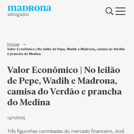
Hub Madrona
Vem ser Madrona
Proteção e Privacidade de dados
Principal
Valor Econômico | No leilão de Pepe, Wadih e Madrona, camisa do Verdão
Nenhum resultado encontrado
e prancha do Medina
Contato
Valor Econômico | No leilão
Newsletter
de Pepe, Wadih e Madrona,
camisa do Verdão e prancha
do Medina
14/11/2025
Três figurinhas carimbadas do mercado financeiro, José