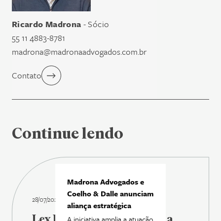
Ricardo Madrona
- Sócio
55 11 4883-8781
madrona@madronaadvogados.com.br
Contato
Continue lendo
Madrona Advogados e
Coelho & Dalle anunciam
28/07/2026
aliança estratégica
Lex Legal Brasil | Madrona
A iniciativa amplia a atuação