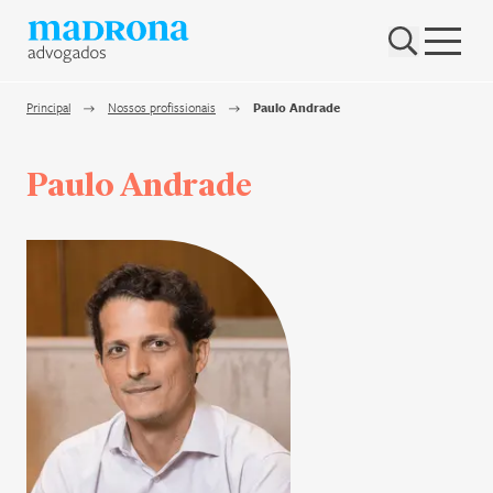
Hub Madrona
Vem ser Madrona
Principal
Nossos profissionais
Paulo Andrade
Proteção e Privacidade de dados
Paulo Andrade
Nenhum resultado encontrado
Contato
Newsletter