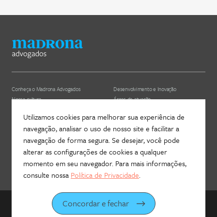
Conheça o Madrona Advogados
Desenvolvimento e Inovação
Nossa cultura
Áreas de atuação
ESG
Nossos profissionais (depreciado)
Utilizamos cookies para melhorar sua experiência de
navegação, analisar o uso de nosso site e facilitar a
Hub Madrona
Contato
navegação de forma segura. Se desejar, você pode
Vem ser Madrona
Newsletter
alterar as configurações de cookies a qualquer
Proteção de Dados e Privacidade
Fale com a gente!
momento em seu navegador. Para mais informações,
consulte nossa
Política de Privacidade
.
Concordar e fechar
©
2026
Madrona Advogados