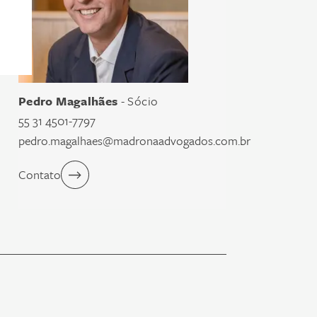
Pedro Magalhães
- Sócio
55 31 4501-7797
pedro.magalhaes@madronaadvogados.com.br
Contato