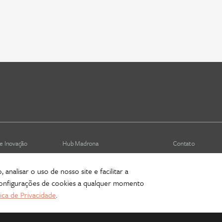
e Inovação
Hub Madrona
Contato
Vem ser Madrona
Newsletter
analisar o uso de nosso site e facilitar a
is (depreciado)
Proteção de Dados e Privacidade
 configurações de cookies a qualquer momento
tica de Privacidade
.