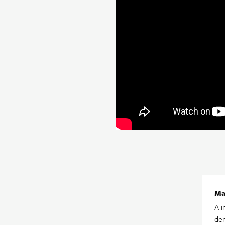
Ma
A i
dem