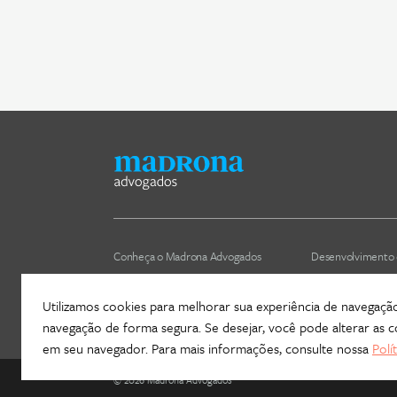
Conheça o Madrona Advogados
Desenvolvimento 
Nossa cultura
Áreas de atuação
Utilizamos cookies para melhorar sua experiência de navegação, 
ESG
Nossos profissiona
navegação de forma segura. Se desejar, você pode alterar as
em seu navegador. Para mais informações, consulte nossa
Polí
©
2026
Madrona Advogados