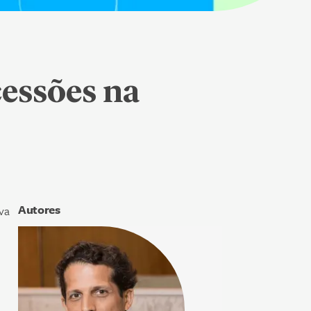
cessões na
Autores
va