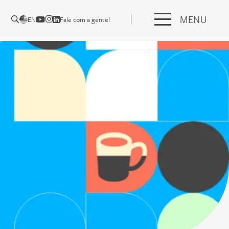
MENU
EN
Fale com a gente!