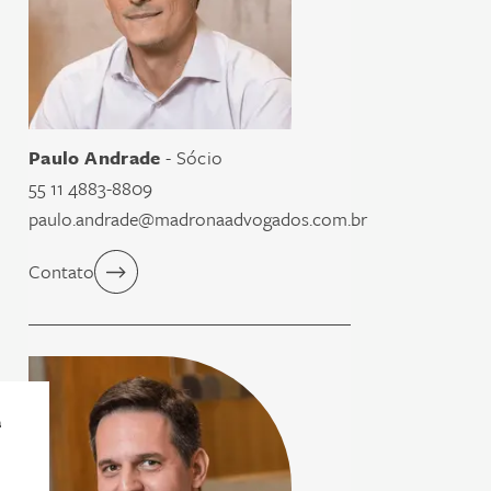
Paulo Andrade
- Sócio
55 11 4883-8809
paulo.andrade@madronaadvogados.com.br
Contato
a