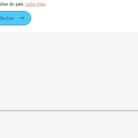
iões do país.
Saiba mais
.
fechar