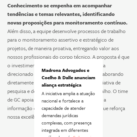
Conhecimento se empenha em acompanhar
tendências e temas relevantes, identificando
novas proposições para monitoramento contínuo.
Além disso, a equipe desenvolve processos de trabalho
para o monitoramento assertivo e estratégico de
projetos, de maneira proativa, entregando valor aos
nossos profissionais do corpo técnico. A proposta é que
o investimento de tempo dos advogados seja
Madrona Advogados e
direcionado para análises especializadas, colaborando
Coelho & Dalle anunciam
diretamente com o Madrona Lab, nossa iniciativa de
aliança estratégica
pesquisa e desenvolvimento do Madrona Fialho. O time
A iniciativa amplia a atuação
de GC apoia ativamente a iniciativa, levando a
nacional e fortalece a
informação certa para as pessoas certas, o que reforça
capacidade de atender
demandas jurídicas
nossa excelência no apoio interno.
complexas, com presença
integrada em diferentes