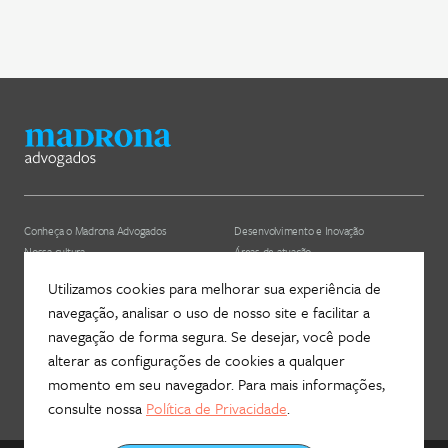
Conheça o Madrona Advogados
Desenvolvimento e Inovação
Nossa cultura
Áreas de atuação
ESG
Nossos profissionais (depreciado)
Utilizamos cookies para melhorar sua experiência de
navegação, analisar o uso de nosso site e facilitar a
Hub Madrona
Contato
navegação de forma segura. Se desejar, você pode
Vem ser Madrona
Newsletter
alterar as configurações de cookies a qualquer
Proteção de Dados e Privacidade
Fale com a gente!
momento em seu navegador. Para mais informações,
consulte nossa
Política de Privacidade
.