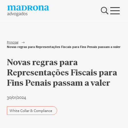
Hub Madrona
Vem ser Madrona
Proteção e Privacidade de dados
Principal
Novas regras para Representações Fiscais para Fins Penais passam a valer
Nenhum resultado encontrado
Contato
Novas regras para
Newsletter
Representações Fiscais para
Fins Penais passam a valer
30/01/2024
White Collar & Compliance