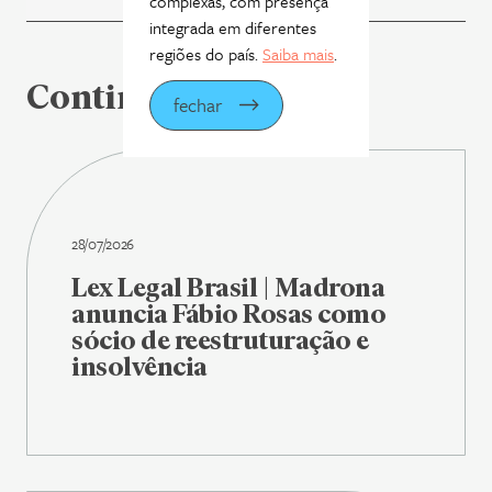
complexas, com presença
integrada em diferentes
regiões do país.
Saiba mais
.
Continue lendo
fechar
28/07/2026
Lex Legal Brasil | Madrona
anuncia Fábio Rosas como
sócio de reestruturação e
insolvência