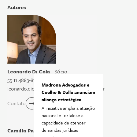
Autores
Leonardo Di Cola
- Sócio
55 11 4883-8796
Madrona Advogados e
leonardo.dicola@madronaadvogados.com.br
Coelho & Dalle anunciam
aliança estratégica
Contato
A iniciativa amplia a atuação
nacional e fortalece a
capacidade de atender
demandas jurídicas
Camilla Paiva
- Associada