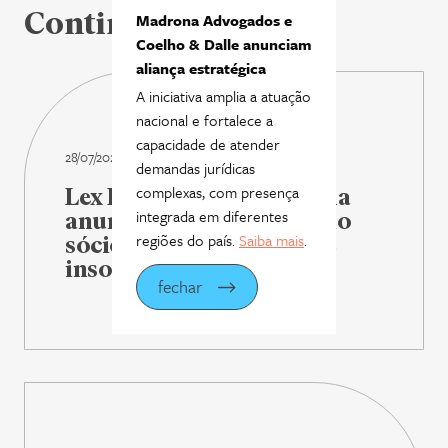
Continue lendo
Madrona Advogados e
Coelho & Dalle anunciam
aliança estratégica
A iniciativa amplia a atuação
nacional e fortalece a
capacidade de atender
28/07/2026
demandas jurídicas
complexas, com presença
Lex Legal Brasil | Madrona
integrada em diferentes
anuncia Fábio Rosas como
regiões do país.
Saiba mais
.
sócio de reestruturação e
insolvência
fechar