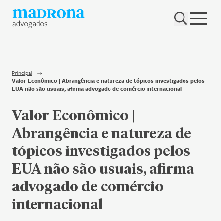
Hub Madrona
Vem ser Madrona
Proteção e Privacidade de dados
Principal
Valor Econômico | Abrangência e natureza de tópicos investigados pelos
Nenhum resultado encontrado
EUA não são usuais, afirma advogado de comércio internacional
Contato
Valor Econômico |
Newsletter
Abrangência e natureza de
tópicos investigados pelos
EUA não são usuais, afirma
advogado de comércio
internacional